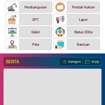
Pembangunan
Produk Hukum
DPT
Lapor
Galeri
Status SDGs
Peta
Bantuan
BERITA
Kategori
Arsip
KATEGORI ARTIKEL
Berita Desa
Berita Nasional
Video