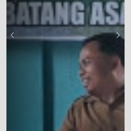
Desa
:
Bukit Berantai
Kecamatan
:
Batang Asai
Kabupaten
:
Sarolangun
Provinsi
:
Jambi
Kode Pos
:
37485
Alamat Kantor
:
RT 06 Kampung Baru
desabukitberantai@gmail.com
Titik Lokasi Kantor Desa