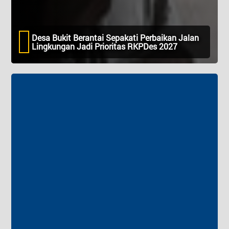
Desa Bukit Berantai Sepakati Perbaikan Jalan
Lingkungan Jadi Prioritas RKPDes 2027