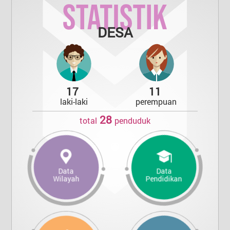
DESA
17
11
laki-laki
perempuan
28
total
penduduk
Data
Data
Wilayah
Pendidikan