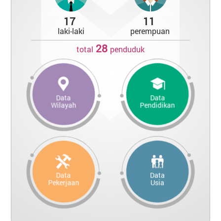
17
11
laki-laki
perempuan
28
total
penduduk
Data
Data
Wilayah
Pendidikan
Data
Data
Pekerjaan
Usia