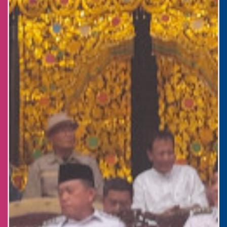
Desa
:
Bukit Berantai
Kecamatan
:
Batang Asai
Kabupaten
:
Sarolangun
Provinsi
:
Jambi
Kode Pos
:
37485
Alamat Kantor
:
RT 06 Kampung Baru
desabukitberantai@gmail.com
Titik Lokasi Kantor Desa