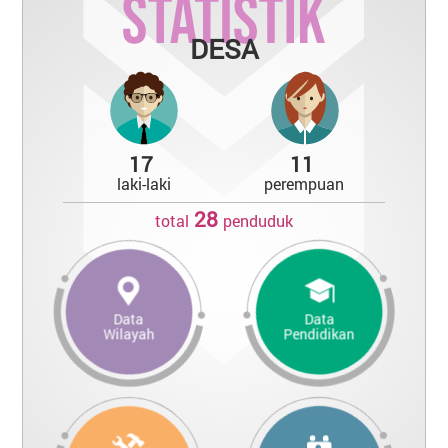
DESA
17
11
laki-laki
perempuan
28
total
penduduk
Data
Data
Wilayah
Pendidikan
Desa
:
Bukit Berantai