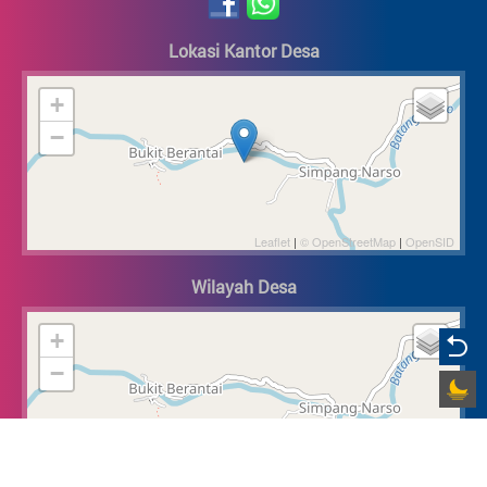
Lokasi Kantor Desa
+
−
Leaflet
|
© OpenStreetMap
|
OpenSID
Wilayah Desa
+
−
Leaflet
|
© OpenStreetMap
|
OpenSID