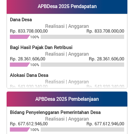
APBDesa 2025 Pendapatan
Dana Desa
Realisasi | Anggaran
Rp. 833.708.000,00
Rp. 833.708.000,00
100%
Bagi Hasil Pajak Dan Retribusi
Realisasi | Anggaran
Rp. 28.361.606,00
Rp. 28.361.606,00
100%
Alokasi Dana Desa
Realisasi | Anggaran
Rp. 543.930.340,00
Rp. 543.930.340,00
100%
APBDesa 2025 Pembelanjaan
Bantuan Keuangan Provinsi
Realisasi | Anggaran
Bidang Penyelenggaran Pemerintahan Desa
Rp. 130.000.000,00
Rp. 130.000.000,00
Realisasi | Anggaran
100%
Rp. 677.612.946,00
Rp. 677.612.946,00
100%
Bunga Bank