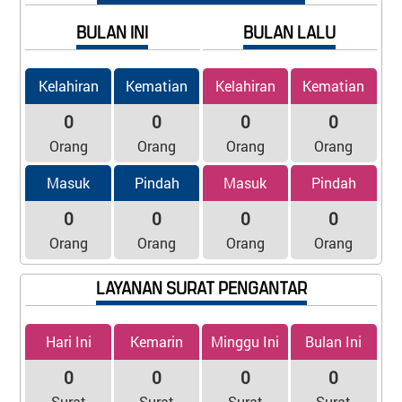
BULAN INI
BULAN LALU
Kelahiran
Kematian
Kelahiran
Kematian
0
0
0
0
Orang
Orang
Orang
Orang
Masuk
Pindah
Masuk
Pindah
0
0
0
0
Orang
Orang
Orang
Orang
LAYANAN SURAT PENGANTAR
Hari Ini
Kemarin
Minggu Ini
Bulan Ini
0
0
0
0
Surat
Surat
Surat
Surat