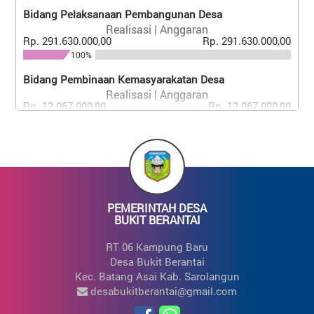
Realisasi | Anggaran
Bidang Pelaksanaan Pembangunan Desa
Rp. 10.000,00
Rp. 10.000,00
Realisasi | Anggaran
100%
Rp. 291.630.000,00
Rp. 291.630.000,00
100%
Bidang Pembinaan Kemasyarakatan Desa
Realisasi | Anggaran
Rp. 12.067.000,00
Rp. 12.067.000,00
100%
Bidang Pemberdayaan Masyarakat Desa
Realisasi | Anggaran
Rp. 45.000.000,00
Rp. 45.000.000,00
100%
PEMERINTAH DESA
Bidang Penanggulangan Bencana, Darurat Dan
BUKIT BERANTAI
Mendesak Desa
Realisasi | Anggaran
RT 06 Kampung Baru
Rp. 509.700.000,00
Rp. 509.700.000,00
Desa Bukit Berantai
100%
Kec. Batang Asai Kab. Sarolangun
desabukitberantai@gmail.com